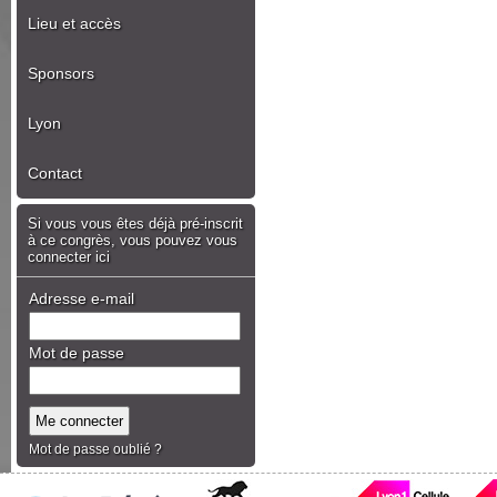
Lieu et accès
Sponsors
Lyon
Contact
Si vous vous êtes déjà pré-inscrit
à ce congrès, vous pouvez vous
connecter ici
Adresse e-mail
Mot de passe
Mot de passe oublié ?